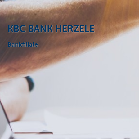
Particulieren
KBC BANK HERZELE
Bankfiliale