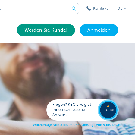
Kontakt
DE
Werden Sie Kunde!
Anmelden
Eine
Frage?
Wende
Sie sic
Fragen? KBC Live gibt
an KB
Ihnen schnell eine
KBC Live
Live.
Antwort.
W
o
c
h
e
n
t
a
g
s
v
o
n
8
b
i
s
2
2
U
h
r
,
s
a
m
s
t
a
g
s
v
o
n
9
b
i
s
1
7
U
h
r
.