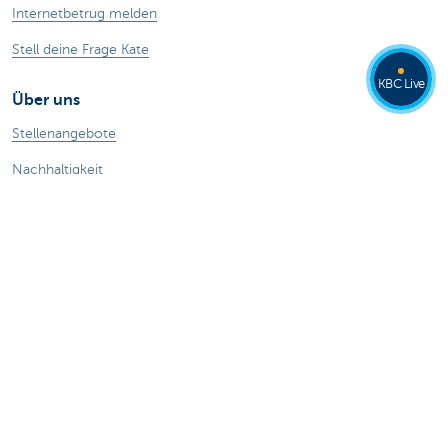
Internetbetrug melden
Stell deine Frage Kate
KBC Live
Über uns
Stellenangebote
Nachhaltigkeit
Kate Coins
Andere Websites
Unternehmer
Private Banking
Alle Websites
Achtung, Geld leihen kostet auch Geld.