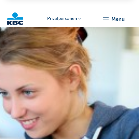
Privatpersonen
menu
KBC
Particulieren