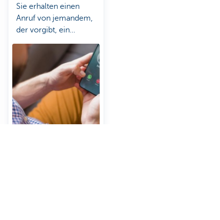
Sie erhalten einen
Anruf von jemandem,
der vorgibt, ein
Mitarbeiter der KBC zu
sein. Der Betrüger
versucht, Ihr Vertrauen
zu gewinnen, um Ihre
Daten zu stehlen. ​Lesen
Sie, wie​