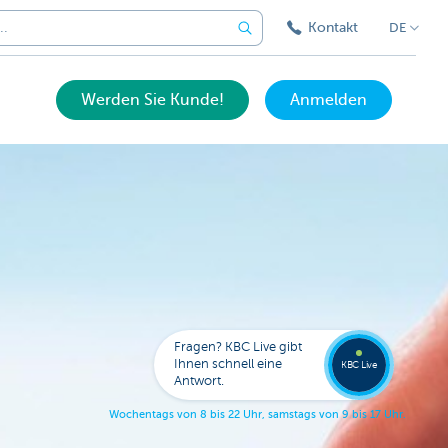
Kontakt
DE
Werden Sie Kunde!
Anmelden
Expert
KBC
Live
anrufe
Fragen? KBC Live gibt
078
Ihnen schnell eine
353
KBC Live
138
Antwort.
W
o
c
h
e
n
t
a
g
s
v
o
n
8
b
i
s
2
2
U
h
r
,
s
a
m
s
t
a
g
s
v
o
n
9
b
i
s
1
7
U
h
r
.