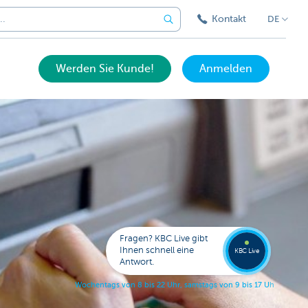
Kontakt
DE
Werden Sie Kunde!
Anmelden
Expert
KBC
Live
anrufe
Fragen? KBC Live gibt
078
Ihnen schnell eine
353
KBC Live
138
Antwort.
W
o
c
h
e
n
t
a
g
s
v
o
n
8
b
i
s
2
2
U
h
r
,
s
a
m
s
t
a
g
s
v
o
n
9
b
i
s
1
7
U
h
r
.