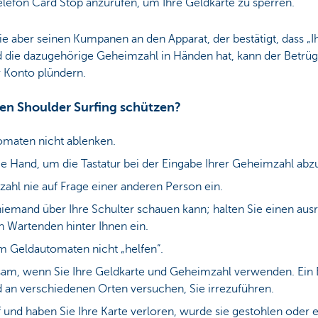
Telefon Card Stop anzurufen, um Ihre Geldkarte zu sperren.
 aber seinen Kumpanen an den Apparat, der bestätigt, dass „Ihr
d die dazugehörige Geheimzahl in Händen hat, kann der Betrüg
r Konto plündern.
en Shoulder Surfing schützen?
omaten nicht ablenken.
ie Hand, um die Tastatur bei der Eingabe Ihrer Geheimzahl ab
ahl nie auf Frage einer anderen Person ein.
 niemand über Ihre Schulter schauen kann; halten Sie einen au
 Wartenden hinter Ihnen ein.
em Geldautomaten nicht „helfen“.
am, wenn Sie Ihre Geldkarte und Geheimzahl verwenden. Ein 
 an verschiedenen Orten versuchen, Sie irrezuführen.
 und haben Sie Ihre Karte verloren, wurde sie gestohlen oder 