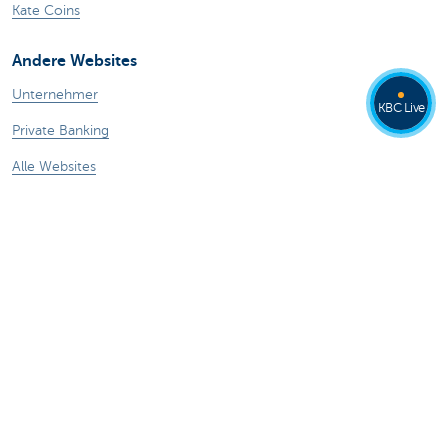
Kate Coins
Andere Websites
Unternehmer
KBC Live
Private Banking
Alle Websites
Achtung, Geld leihen kostet auch Geld.
Sitemap
KBC Gruppe
Pressemitteilungen
Tarife
Rechtliche Informationen
Abmelden