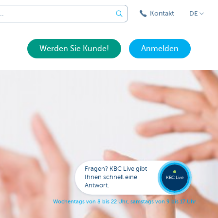
Kontakt
DE
Werden Sie Kunde!
Anmelden
Expert
KBC
Live
anrufe
Fragen? KBC Live gibt
078
Ihnen schnell eine
353
KBC Live
138
Antwort.
W
o
c
h
e
n
t
a
g
s
v
o
n
8
b
i
s
2
2
U
h
r
,
s
a
m
s
t
a
g
s
v
o
n
9
b
i
s
1
7
U
h
r
.