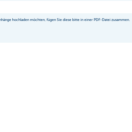
nhänge hochladen möchten, fügen Sie diese bitte in einer PDF-Datei zusammen.
rebt, personenbezogene Daten auf gesetzliche und korrekte We
es Angebots genügen Informationen über die Parzellen. Perso
ersonen, wie Informationen über Miteigentümer, sind nicht erf
Versenden