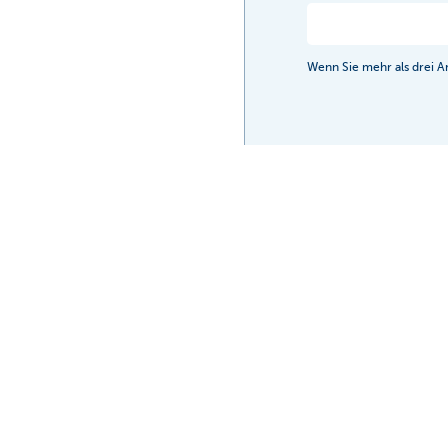
Wenn Sie mehr als drei A
KBC Bank AG ist best
Für die Erstellung d
anderer natürlicher P