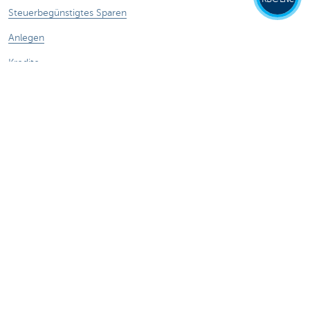
Steuerbegünstigtes Sparen
Anlegen
Kredite
Versicherungen
Haben Sie noch Fragen?
Termin vereinbaren
KBC in Ihrer Nähe
Kontakt
Card Stop 078 170 170
Internetbetrug melden
Stell deine Frage Kate
Über uns