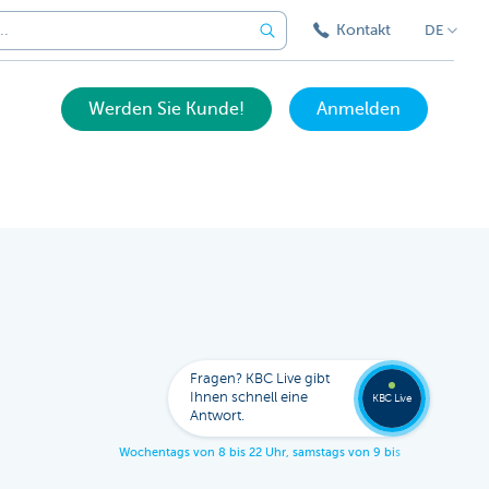
Kontakt
DE
Werden Sie Kunde!
Anmelden
Expert
KBC
Live
anrufe
Fragen? KBC Live gibt
078
Ihnen schnell eine
353
KBC Live
138
Antwort.
W
o
c
h
e
n
t
a
g
s
v
o
n
8
b
i
s
2
2
U
h
r
,
s
a
m
s
t
a
g
s
v
o
n
9
b
i
s
1
7
U
h
r
.