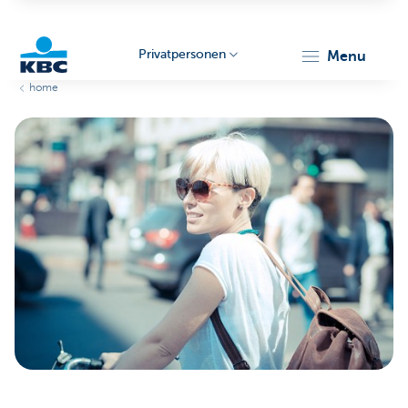
Privatpersonen
menu
home
KBC
Particulieren