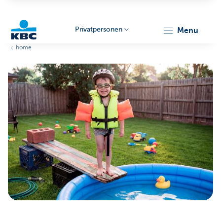
Privatpersonen
menu
home
KBC
Particulieren