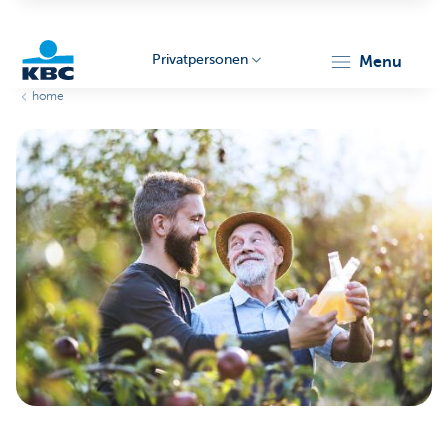
Privatpersonen
menu
home
KBC
Particulieren