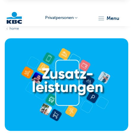
Privatpersonen
menu
home
KBC
Particulieren