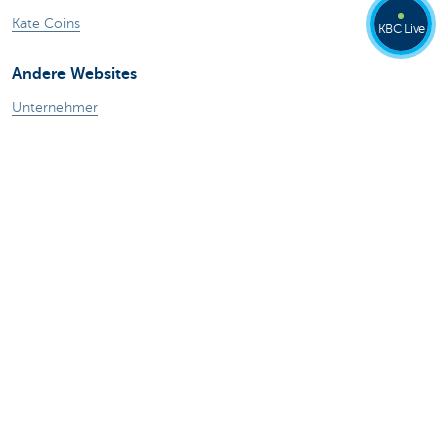
Kate Coins
KBC Live
Andere Websites
Unternehmer
Private Banking
Alle Websites
Achtung, Geld leihen kostet auch Geld.
Sitemap
KBC Gruppe
Pressemitteilungen
Tarife
Rechtliche Informationen
Abmelden