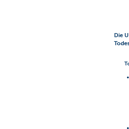
Particulieren
Die U
Todes
T