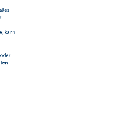
alles
t.
e, kann
 oder
hlen