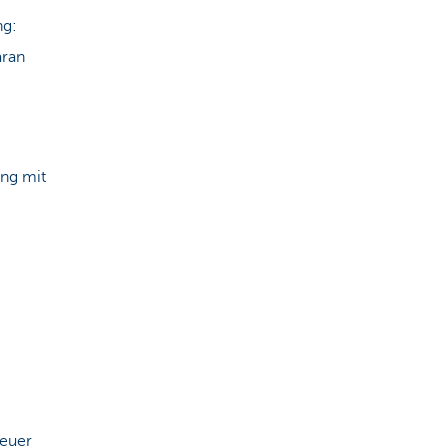
ng:
aran
ung mit
teuer