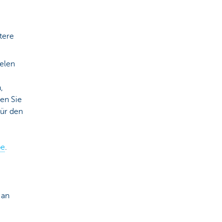
tere
ielen
,
ten Sie
für den
be
.
 an