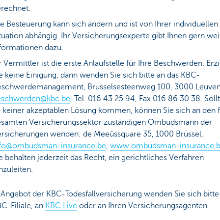
rechnet.
e Besteuerung kann sich ändern und ist von Ihrer individuellen
tuation abhängig. Ihr Versicherungsexperte gibt Ihnen gern wei
formationen dazu.
r Vermittler ist die erste Anlaufstelle für Ihre Beschwerden. Erz
e keine Einigung, dann wenden Sie sich bitte an das KBC-
eschwerdemanagement, Brusselsesteenweg 100, 3000 Leuven
eschwerden@kbc.be
, Tel. 016 43 25 94, Fax 016 86 30 38. Soll
 keiner akzeptablen Lösung kommen, können Sie sich an den 
esamten Versicherungssektor zuständigen Ombudsmann der
rsicherungen wenden: de Meeûssquare 35, 1000 Brüssel,
nfo@ombudsman-insurance.be
,
www.ombudsman-insurance.
e behalten jederzeit das Recht, ein gerichtliches Verfahren
nzuleiten.
 Angebot der KBC-Todesfallversicherung wenden Sie sich bitte
C-Filiale, an
KBC Live
oder an Ihren Versicherungsagenten.