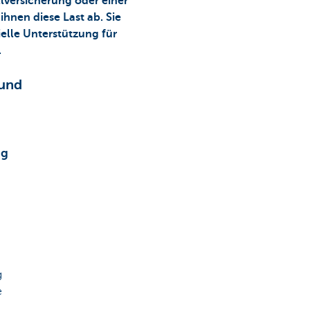
llversicherung oder einer
hnen diese Last ab. Sie
elle Unterstützung für
.
 und
ng
g
e