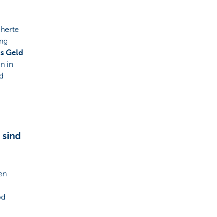
cherte
ung
s Geld
n in
d
 sind
en
od