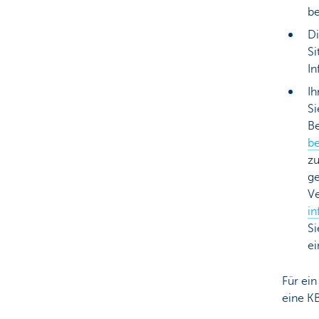
be
Di
Si
In
Ih
Si
B
b
zu
g
Ve
i
Si
ei
Für ein
eine KB