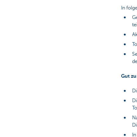
In folg
Ge
t
Ak
To
Se
de
Gut zu
Di
Di
To
Na
Di
In