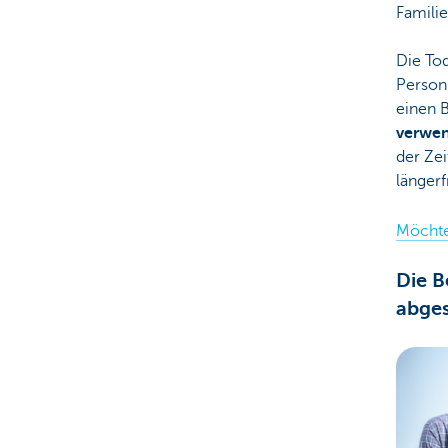
Famili
Die Tod
Person 
einen 
verwen
der Ze
längerf
Möchte
Die B
abges