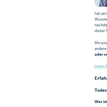
hat sei
Wussten
nachde
dieser 
Mit ein
andere
oder v
Lesen S
Erfah
Todes
Was is