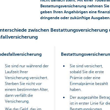
nicht danach steht. Mit einer Todesfa
Bestattungsversicherung nehmen Sie i
geben Ihren Angehörigen eine finanzi
dringende oder zukünftige Ausgaben
nterschiede zwischen Bestattungsversicherung
fallversicherung
odesfallversicherung
Bestattungsversicheru
Sie sind nur während der
Sie sind versichert,
Laufzeit Ihrer
sobald Sie die erste
Versicherung versichert.
Prämie oder eine
Sterben Sie nicht vor
Einmalprämie bezahlt
einem bestimmten Alter,
haben.
dann verfällt die
Der ausgezahlte Betra
Versicherung.
ist in erster Linie für di
Wie das Geld, das im
Bestattungskosten