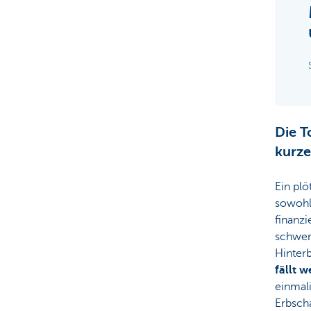
Die T
kurze
Ein plö
sowohl 
finanzi
schwer
Hinter
fällt 
einmal
Erbscha