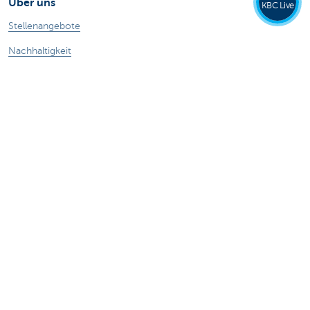
Über uns
KBC Live
Stellenangebote
Nachhaltigkeit
Kate Coins
Andere Websites
Unternehmer
Private Banking
Alle Websites
Achtung, Geld leihen kostet auch Geld.
Sitemap
KBC Gruppe
Pressemitteilungen