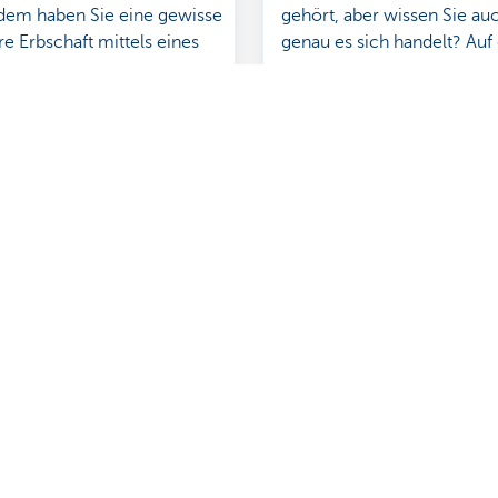
zdem haben Sie eine gewisse
gehört, aber wissen Sie a
hre Erbschaft mittels eines
genau es sich handelt? Auf 
 selbst zu regeln.
erfahren Sie, worum genau
handelt, welche Arten es g
wann sie für Sie oder Ihre 
Interesse sind. So treffen S
richtige Wahl.
ch Fragen?
Über uns
aren
Stellenangebote
ähe
Nachhaltigkeit