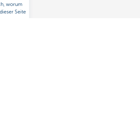
uch, worum
dieser Seite
 es sich
ibt und
Familie von
ie die
Andere Websites
Unternehmer
Private Banking