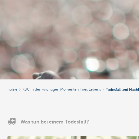
home
KBC in den wichtigen Momenten Ihres Lebens
Todesfall und Nachl
Was tun bei einem Todesfall?