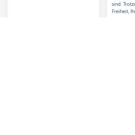
sind. Trot
Freiheit, I
Testaments
Übersicht
Haben Sie no
Zahlungen
Termin vereinb
Sparen
KBC in Ihrer N