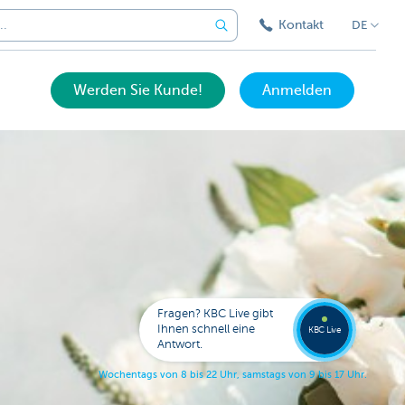
Kontakt
DE
Werden Sie Kunde!
Anmelden
Expert
KBC
Live
anrufe
Fragen? KBC Live gibt
078
Ihnen schnell eine
353
KBC Live
138
Antwort.
W
o
c
h
e
n
t
a
g
s
v
o
n
8
b
i
s
2
2
U
h
r
,
s
a
m
s
t
a
g
s
v
o
n
9
b
i
s
1
7
U
h
r
.