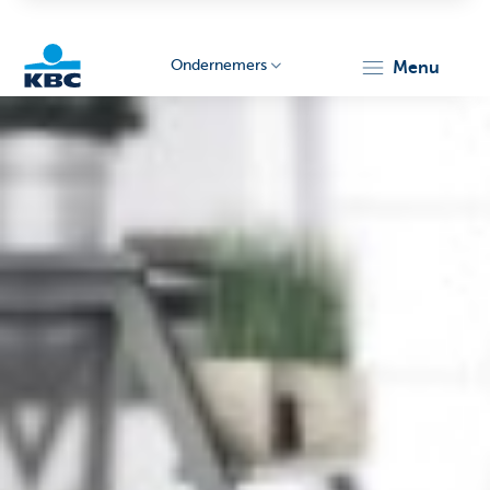
Ondernemers
menu
KBC
Ondernemers