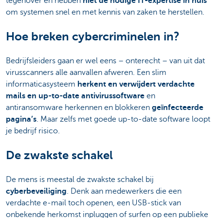
tegenover en hebben
niet de nodige IT-expertise in huis
om systemen snel en met kennis van zaken te herstellen.
Hoe breken cybercriminelen in?
Bedrijfsleiders gaan er wel eens – onterecht – van uit dat
virusscanners alle aanvallen afweren. Een slim
informaticasysteem
herkent en verwijdert verdachte
mails en up-to-date antivirussoftware
en
antiransomware herkennen en blokkeren
geïnfecteerde
pagina’s
. Maar zelfs met goede up-to-date software loopt
je bedrijf risico.
De zwakste schakel
De mens is meestal de zwakste schakel bij
cyberbeveiliging
. Denk aan medewerkers die een
verdachte e-mail toch openen, een USB-stick van
onbekende herkomst inpluggen of surfen op een publieke