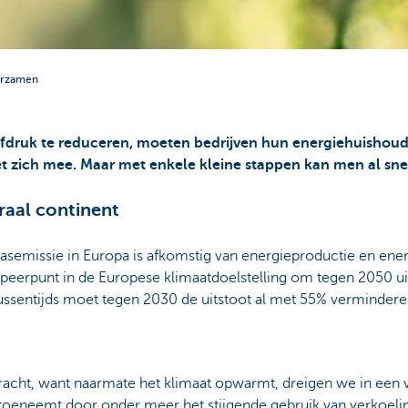
urzamen
druk te reduceren, moeten bedrijven hun energiehuishoud
t zich mee. Maar met enkele kleine stappen kan men al sne
raal continent
semissie in Europa is afkomstig van energieproductie en ener
peerpunt in de Europese klimaatdoelstelling om tegen 2050 uit
Tussentijds moet tegen 2030 de uitstoot al met 55% verminder
acht, want naarmate het klimaat opwarmt, dreigen we in een v
 toeneemt door onder meer het stijgende gebruik van verkoeli