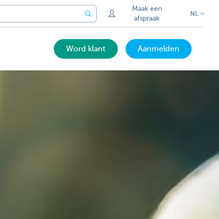
Maak een
NL
afspraak
Word klant
Aanmelden