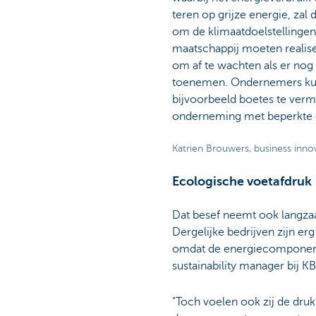
teren op grijze energie, za
om de klimaatdoelstellingen 
maatschappij moeten realisere
om af te wachten als er nog
toenemen. Ondernemers kun
bijvoorbeeld boetes te ver
onderneming met beperkte ec
Katrien Brouwers, business inn
Ecologische voetafdruk
Dat besef neemt ook langzaam
Dergelijke bedrijven zijn e
omdat de energiecomponent m
sustainability manager bij K
"Toch voelen ook zij de dru