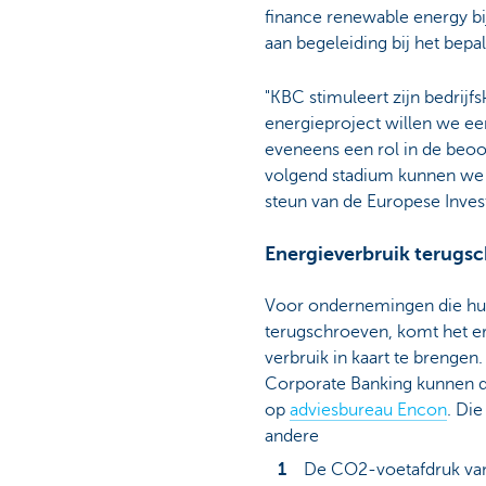
finance renewable energy bi
aan begeleiding bij het bepa
"KBC stimuleert zijn bedrij
energieproject willen we ee
eveneens een rol in de beoo
volgend stadium kunnen we e
steun van de Europese Inves
Energieverbruik terugs
Voor ondernemingen die hun
terugschroeven, komt het e
verbruik in kaart te brengen
Corporate Banking kunnen 
op
adviesbureau Encon
. Di
andere
De CO2-voetafdruk va