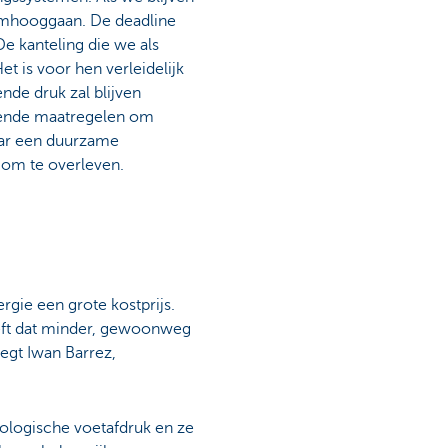
 omhooggaan. De deadline
De kanteling die we als
et is voor hen verleidelijk
nde druk zal blijven
rende maatregelen om
aar een duurzame
 om te overleven.
rgie een grote kostprijs.
eeft dat minder, gewoonweg
egt Iwan Barrez,
ologische voetafdruk en ze