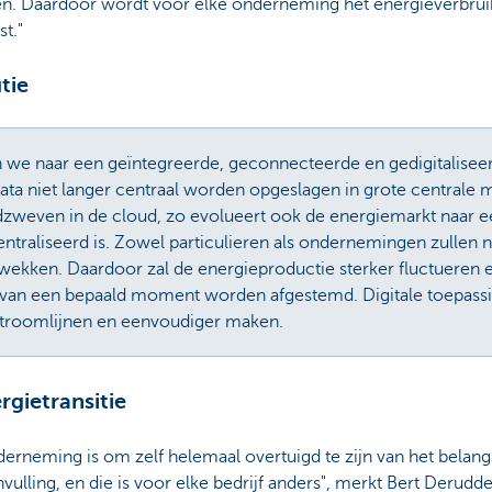
n. Daardoor wordt voor elke onderneming het energieverbruik
t."
tie
n we naar een geïntegreerde, geconnecteerde en gedigitalise
ata niet langer centraal worden opgeslagen in grote centrale
dzweven in de cloud, zo evolueert ook de energiemarkt naar 
entraliseerd is. Zowel particulieren als ondernemingen zullen
ekken. Daardoor zal de energieproductie sterker fluctueren 
van een bepaald moment worden afgestemd. Digitale toepassin
 stroomlijnen en eenvoudiger maken.
gietransitie
erneming is om zelf helemaal overtuigd te zijn van het belang 
nvulling, en die is voor elke bedrijf anders", merkt Bert Derudd