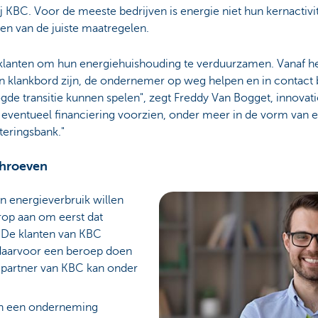
j KBC. Voor de meeste bedrijven is energie niet hun kernactivi
len van de juiste maatregelen.
fsklanten om hun energiehuishouding te verduurzamen. Vanaf het
n klankbord zijn, de ondernemer op weg helpen en in contact 
gde transitie kunnen spelen", zegt Freddy Van Bogget, innovat
ventueel financiering voorzien, onder meer in de vorm van e
teringsbank."
chroeven
 energieverbruik willen
rop aan om eerst dat
. De klanten van KBC
daarvoor een beroep doen
e partner van KBC kan onder
n een onderneming