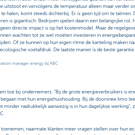
l de uitstoot en vervolgens de temperatuur alleen maar verder
te halen, komt steeds dichterbij. Er is geen tijd om te talmen. 
n is gigantisch. Bedrijven spelen daarin een belangrijke rol. H
 geen directe impact is op het kostenmodel. Maar de regelgeve
nen wachten tot ze wel moéten investeren in energiebespa
mijden. Of ze kunnen op hun eigen ritme de kanteling maken n
ologische voetafdruk. De laatste manier is de beste garantie
ovation manager energy bij KBC
 toe bij ondernemers. "Bij de grote energieverbruikers is ene
rg begaan met hun energiehuishouding. Bij de doorsnee kmo l
inder nadrukkelijk aanwezig is in hun dagelijkse werking", z
BC.
k toenemen, naarmate klanten meer vragen stellen over hun ec