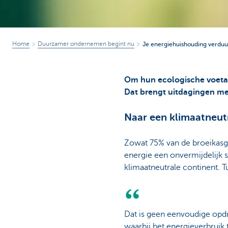
Home
Duurzamer ondernemen begint nu
Je energiehuishouding verdu
Om hun ecologische voetaf
Dat brengt uitdagingen me
Naar een klimaatneut
Zowat 75% van de broeikasga
energie een onvermijdelijk s
klimaatneutrale continent. 
Dat is geen eenvoudige opdr
waarbij het energieverbruik