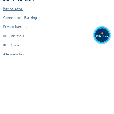
Particulieren
Commercial Banking
Private banking
KBC Brussels
KBC Live
KBC Groep
Alle websites
Let op, geld lenen kost ook geld.
®
Tarieven
Sitemap
Juridische info
Contact