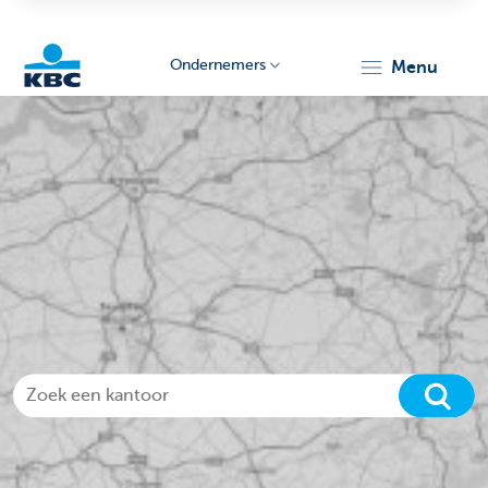
Ondernemers
menu
KBC
Ondernemers