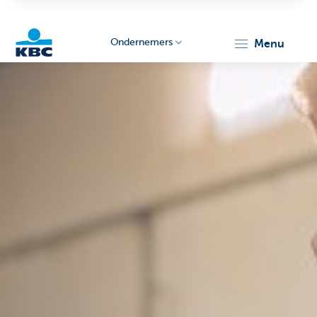
Ondernemers
menu
KBC
Ondernemers