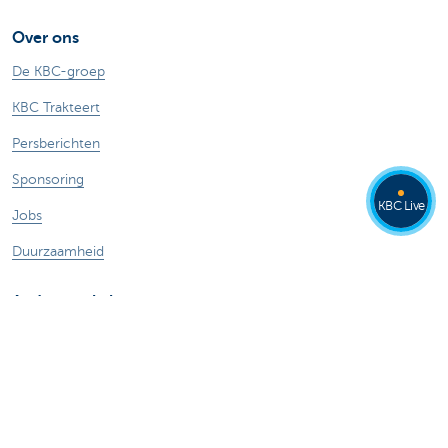
Over ons
De KBC-groep
KBC Trakteert
Persberichten
Sponsoring
KBC Live
Jobs
Duurzaamheid
Andere websites
Particulieren
Commercial Banking
Private banking
KBC Brussels