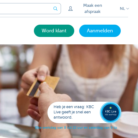
Maak een
NL
afspraak
Word klant
Aanmelden
Bel
een
KBC
Live
expert
Heb je een vraag: KBC
078
KBC Live
Live geeft je snel een
152
klik voor hulp
antwoord.
153
E
l
k
e
w
e
r
k
d
a
g
v
a
n
8
t
o
t
2
2
u
u
r
e
n
z
a
t
e
r
d
a
g
v
a
n
9
t
o
t
1
7
u
u
r
.