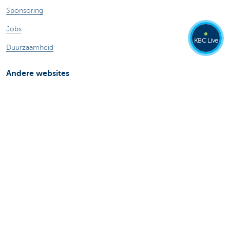
Sponsoring
Jobs
KBC Live
Duurzaamheid
Andere websites
Particulieren
Commercial Banking
Private banking
KBC Brussels
KBC Groep
Alle websites
Let op, geld lenen kost ook geld.