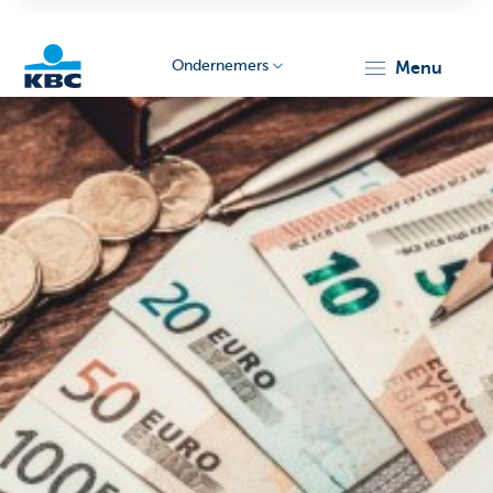
Ondernemers
menu
KBC
Ondernemers