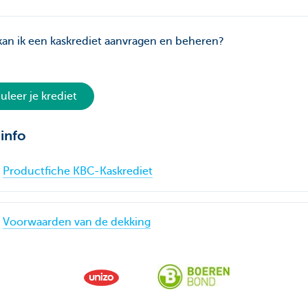
an ik een kaskrediet aanvragen en beheren?
uleer je krediet
info
Productfiche KBC-Kaskrediet
Voorwaarden van de dekking