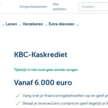
l
Alle
Jongvolwassenen
websites
n
Lenen
Verzekeren
Extra diensten
KBC-Kaskrediet
Tijdelijk in het rood gaan zonder zorgen
Vanaf 6.000 euro
Vang snel je financieringsbehoeften op en geef
Betaal je leveranciers contant en geef tegelijk je k