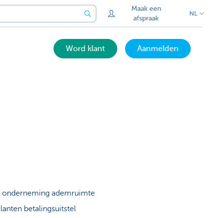
Maak een
NL
afspraak
Word klant
Aanmelden
 je onderneming ademruimte
lanten betalingsuitstel