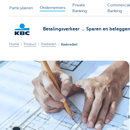
Private
Commercia
Ondernemers
Particulieren
Banking
Banking
Betalingsverkeer
Sparen en belegge
Home
Product
Kredieten
Kaskrediet
KBC