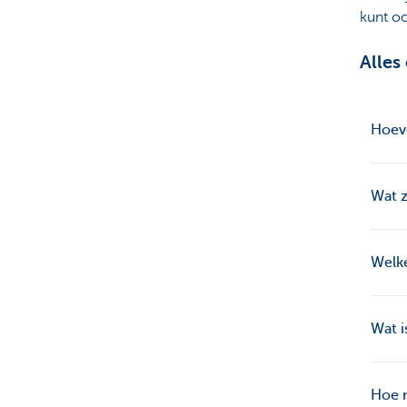
kunt o
Alles
Hoeve
Wat z
Welke
Wat i
Hoe n