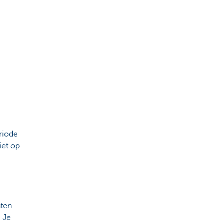
riode
iet op
nten
. Je