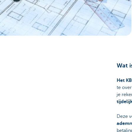
Ondernemers
Wat i
Het KB
te ove
je reke
tijdeli
Deze v
ademru
betalin