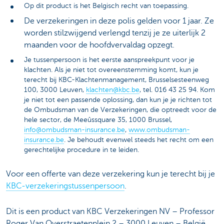
Op dit product is het Belgisch recht van toepassing.
De verzekeringen in deze polis gelden voor 1 jaar. Ze
worden stilzwijgend verlengd tenzij je ze uiterlijk 2
maanden voor de hoofdvervaldag opzegt.
Je tussenpersoon is het eerste aanspreekpunt voor je
klachten. Als je niet tot overeenstemming komt, kun je
terecht bij KBC-Klachtenmanagement, Brusselsesteenweg
100, 3000 Leuven,
klachten@kbc.be
, tel. 016 43 25 94. Kom
je niet tot een passende oplossing, dan kun je je richten tot
de Ombudsman van de Verzekeringen, die optreedt voor de
hele sector, de Meeûssquare 35, 1000 Brussel,
info@ombudsman-insurance.be
,
www.ombudsman-
insurance.be
. Je behoudt evenwel steeds het recht om een
gerechtelijke procedure in te leiden.
Voor een offerte van deze verzekering kun je terecht bij je
KBC-verzekeringstussenpersoon
.
Dit is een product van KBC Verzekeringen NV – Professor
Roger Van Overstraetenplein 2 – 3000 Leuven – België