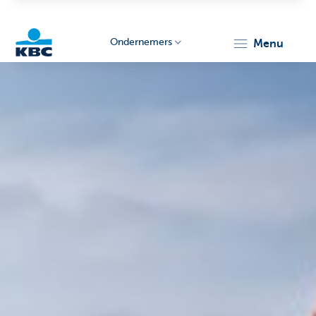
Ondernemers
menu
KBC
Ondernemers