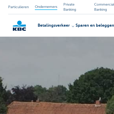
Private
Commercia
Ondernemers
Particulieren
Banking
Banking
Betalingsverkeer
Sparen en belegge
KBC