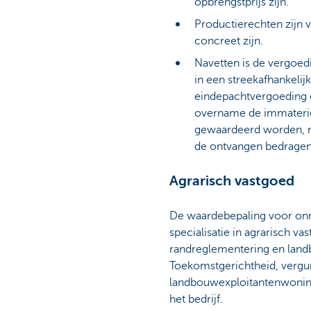
opbrengstprijs zijn.
Productierechten zijn 
concreet zijn.
Navetten is de vergoed
in een streekafhankeli
eindepachtvergoeding o
overname de immateriële
gewaardeerd worden, met
de ontvangen bedragen 
Agrarisch vastgoed
De waardebepaling voor onro
specialisatie in agrarisch v
randreglementering en lan
Toekomstgerichtheid, vergu
landbouwexploitantenwoning 
het bedrijf.