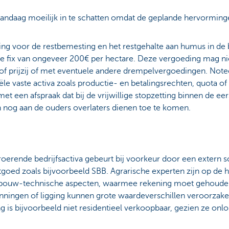
vandaag moeilijk in te schatten omdat de geplande hervorming
ing voor de restbemesting en het restgehalte aan humus in de
jke fix van ongeveer 200€ per hectare. Deze vergoeding mag 
f prijzij of met eventuele andere drempelvergoedingen. Noteer
 vaste activa zoals productie- en betalingsrechten, quota of pr
 een afspraak dat bij de vrijwillige stopzetting binnen de ee
nog aan de ouders overlaters dienen toe te komen.
erende bedrijfsactiva gebeurt bij voorkeur door een extern s
astgoed zoals bijvoorbeeld SBB. Agrarische experten zijn op de 
dbouw-technische aspecten, waarmee rekening moet gehoude
nningen of ligging kunnen grote waardeverschillen veroorzake
is bijvoorbeeld niet residentieel verkoopbaar, gezien ze onl