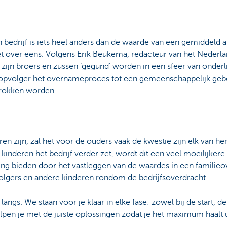
bedrijf is iets heel anders dan de waarde van een gemiddeld and
het over eens. Volgens Erik Beukema, redacteur van het Nederl
 zijn broers en zussen ‘gegund’ worden in een sfeer van onderl
fsopvolger het overnameproces tot een gemeenschappelijk geb
etrokken worden.
 zijn, zal het voor de ouders vaak de kwestie zijn elk van hen
kinderen het bedrijf verder zet, wordt dit een veel moeilijker
sing bieden door het vastleggen van de waardes in een familie
volgers en andere kinderen rondom de bedrijfsoverdracht.
ngs. We staan voor je klaar in elke fase: zowel bij de start, de
lpen je met de juiste oplossingen zodat je het maximum haalt ui