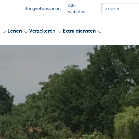
l
Alle
Jongvolwassenen
websites
n
Lenen
Verzekeren
Extra diensten