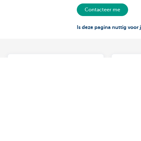
Contacteer me
Is deze pagina nuttig voor 
Agronomics: Hoe pak je best
Agronomi
schenkingen aan en waarop
impact 
moet je letten
trouwen
De regelgeving hierrond blijft in
Samenwone
beweging. De schenking biedt heel
vanzelfsp
wat mogelijkheden om de overdracht
juridische
van je vermogen te regelen en dit
veel mens
fiscaal zo gunstig mogelijk te doen.
landbouwer
sterk verw
samenlevin
hebben. In