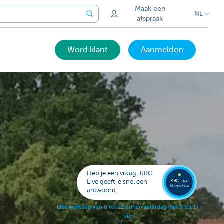
Maak een
NL
afspraak
Word klant
Aanmelden
Bel
een
KBC
Live
expert
Heb je een vraag: KBC
078
KBC Live
Live geeft je snel een
152
klik voor hulp
antwoord.
153
E
l
k
e
w
e
r
k
d
a
g
v
a
n
8
t
o
t
2
2
u
u
r
e
n
z
a
t
e
r
d
a
g
v
a
n
9
t
o
t
1
7
u
u
r
.