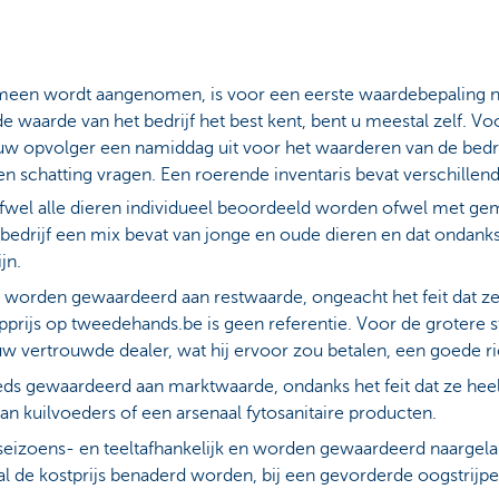
gemeen wordt aangenomen, is voor een eerste waardebepaling n
e waarde van het bedrijf het best kent, bent u meestal zelf. V
w opvolger een namiddag uit voor het waarderen van de bedri
en schatting vragen. Een roerende inventaris bevat verschillen
ofwel alle dieren individueel beoordeeld worden ofwel met g
 bedrijf een mix bevat van jonge en oude dieren en dat ondank
jn.
 worden gewaardeerd aan restwaarde, ongeacht het feit dat ze
pprijs op tweedehands.be is geen referentie. Voor de grotere st
 vertrouwde dealer, wat hij ervoor zou betalen, een goede ric
s gewaardeerd aan marktwaarde, ondanks het feit dat ze heel 
van kuilvoeders of een arsenaal fytosanitaire producten.
n seizoens- en teeltafhankelijk en worden gewaardeerd naargela
 zal de kostprijs benaderd worden, bij een gevorderde oogstrijp