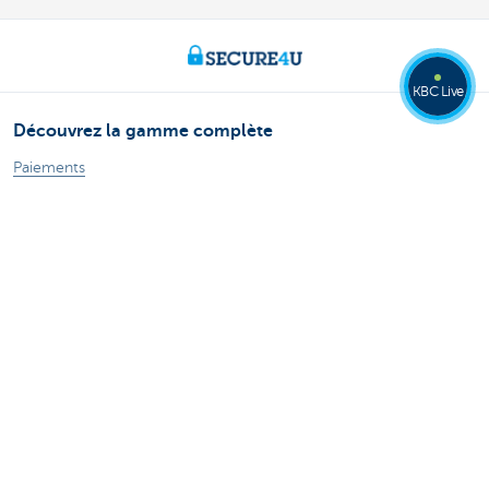
KBC Live
Découvrez la gamme complète
Paiements
Epargner
Epargne fiscale
Placements
Emprunter
Assurer
Des questions? N'hésitez pas à nous contacter!
Prendre rendez-vous