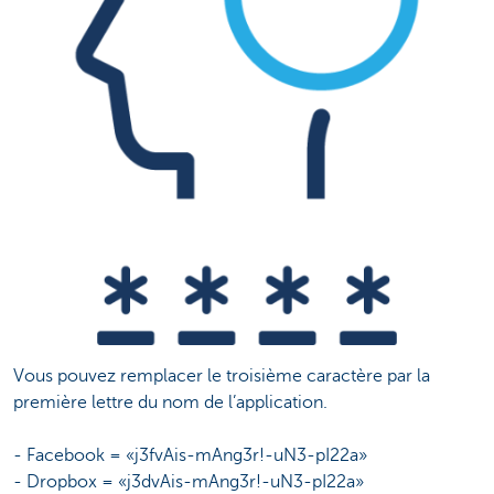
Vous pouvez remplacer le troisième caractère par la
première lettre du nom de l’application.
- Facebook = «j3fvAis-mAng3r!-uN3-pI22a»
- Dropbox = «j3dvAis-mAng3r!-uN3-pI22a»