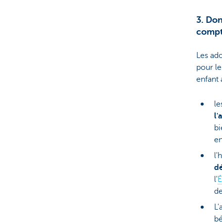
3. Don
compt
Les ado
pour le
enfant
le
l'
bi
en
l'
d
l'
É
de
L'
bé