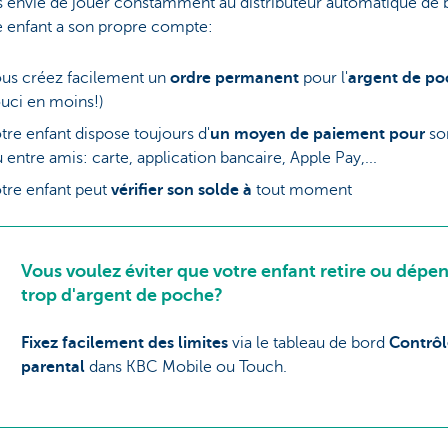
s envie de jouer constamment au distributeur automatique de bi
e enfant a son propre compte:
us créez facilement un
ordre permanent
pour l'
argent de p
uci en moins!)
tre enfant dispose toujours d'
un moyen de paiement pour
sor
 entre amis: carte, application bancaire, Apple Pay,...
tre enfant peut
vérifier son solde à
tout moment
Vous voulez éviter que votre enfant retire ou dépe
trop d'argent de poche?
Fixez facilement des limites
via le tableau de bord
Contrôl
parental
dans KBC Mobile ou Touch.