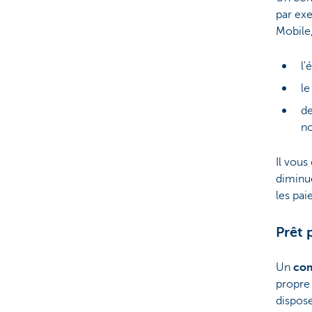
par ex
Mobile
l'
le
de
no
Il vous
diminue
les pai
Prêt 
Un
co
propre 
dispose