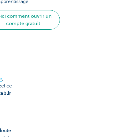
'apprentissage.
ici comment ouvrir un
compte gratuit
e
,
éel ce
tablir
 doute