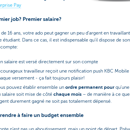
rprise Pay
mier job? Premier salaire?
r de 16 ans, votre ado peut gagner un peu d'argent en travaillant
tudiant. Dans ce cas, il est indispensable qu'il dispose de son
 compte:
n salaire est versé directement sur son compte
 courageux travailleur reçoit une notification push KBC Mobile
aque versement - ça fait toujours plaisir!
us pouvez établir ensemble un
ordre permanent
pour
qu'une 
 salaire soit mise de côté
chaque mois
– de manière à ce que
gent durement gagné ne soit pas totalement dépensé.
prendre à faire un budget ensemble
pte n'est pas un aboutissement, mais un point de départ. Pré