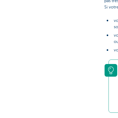
pas trè
Si votr
vo
so
vo
ou
vo