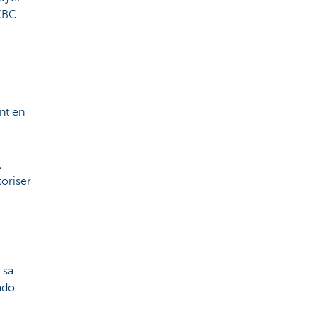
 KBC
nt en
,
toriser
 sa
ado