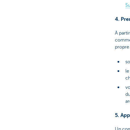
Su
4. Pre
À parti
comme é
propre
so
le
ch
vo
du
ar
5. Ap
Un com