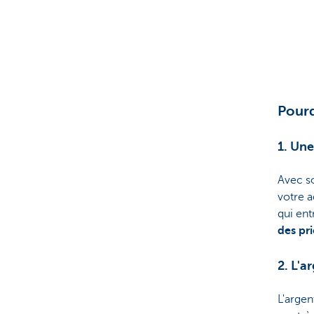
Pourq
1. Un
Avec 
votre a
qui entr
des pri
2. L'
L'argen