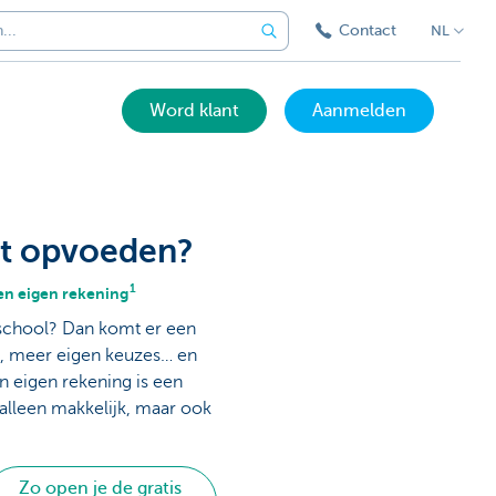
Contact
NL
Word klant
Aanmelden
st opvoeden?
1
een eigen rekening
e school? Dan komt er een
, meer eigen keuzes… en
n eigen rekening is een
t alleen makkelijk, maar ook
Zo open je de gratis