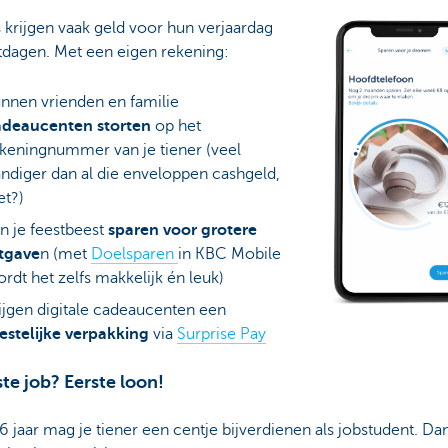
 krijgen vaak geld voor hun verjaardag
tdagen. Met een eigen rekening:
nnen vrienden en familie
adeaucenten storten
op het
keningnummer van je tiener (veel
ndiger dan al die enveloppen cashgeld,
et?)
n je feestbeest
sparen voor grotere
tgave
n (met
Doelsparen
in KBC Mobile
rdt het zelfs makkelijk én leuk)
ijgen digitale cadeaucenten een
estelijke verpakking
via
Surprise Pay
ste job? Eerste loon!
6 jaar mag je tiener een centje bijverdienen als jobstudent. Dan