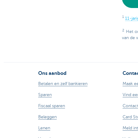
1
11-jar
2
Het o
van de 
Ons aanbod
Contac
Betalen en zelf bankieren
Maak ee
Sparen
Vind ee
Fiscaal sparen
Contact
Beleggen
Card St
Lenen
Meld in