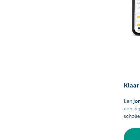
Klaar
Een
jo
een ei
scholie