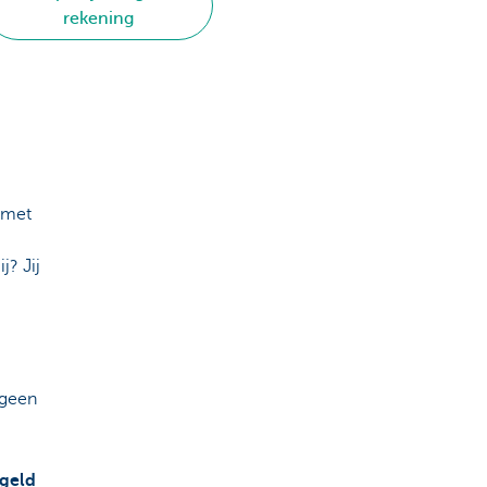
rekening
 met
ij? Jij
 geen
:
geld