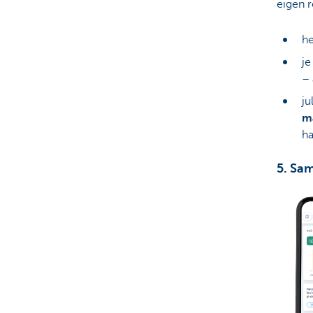
eigen 
he
je
– 
ju
ma
ha
5. Sa