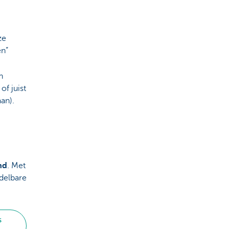
ze
en”
n
of juist
aan).
nd
. Met
delbare
s