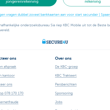
jongerenrekening
rekening
igen vragen dubbel zoveel bankkaarten aan voor start secundair | Spaar
nafhankelijke onderzoeksbureau Sia riep KBC Mobile uit tot de Beste 
wereld.
teer ons
Over ons
n afspraak
De KBC-groep
n kantoor
KBC Trakteert
eer ons
Persberichten
op 078 170 170
Sponsoring
ternetfraude
Jobs