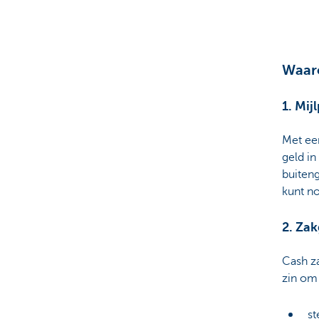
Particulieren
Waar
1. Mij
Met e
geld in
buiten
kunt no
2. Zak
Cash za
zin om 
st