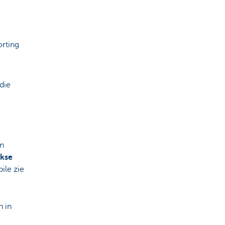
orting
die
en
kse
ile zie
n in