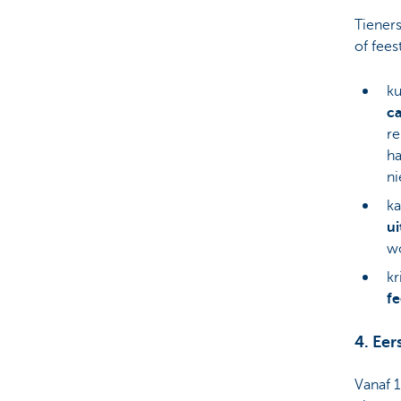
Tieners
of fees
ku
c
re
ha
ni
ka
ui
wo
kr
fe
4. Eer
Vanaf 1