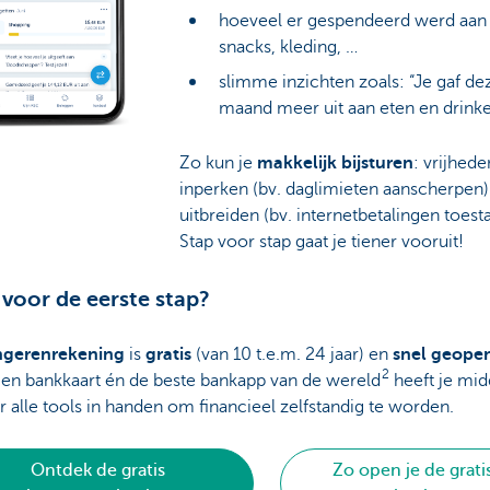
hoeveel er gespendeerd werd aan
snacks, kleding, …
slimme inzichten zoals: “Je gaf de
maand meer uit aan eten en drink
Zo kun je
makkelijk bijsturen
: vrijhede
inperken (bv. daglimieten aanscherpen) 
uitbreiden (bv. internetbetalingen toest
Stap voor stap gaat je tiener vooruit!
 voor de eerste stap?
ngerenrekening
is
gratis
(van 10 t.e.m. 24 jaar) en
snel geope
2
gen bankkaart én de beste bankapp van de wereld
heeft je mid
r alle tools in handen om financieel zelfstandig te worden.
Ontdek de gratis
Zo open je de grati