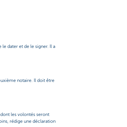
 dater et de le signer. Il a
xième notaire. Il doit être
dont les volontés seront
oins, rédige une déclaration