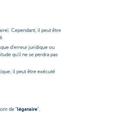
re). Cependant, il peut être
é.
isque d'erreur juridique ou
itude qu'il ne se perdra pas
ique; il peut être exécuté
nom de "
légataire
".