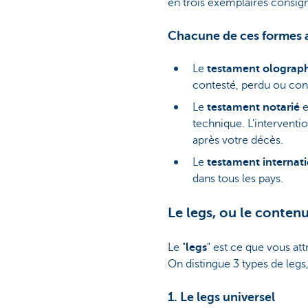
en trois exemplaires consign
Chacune de ces formes a
Le
testament olograp
contesté, perdu ou cont
Le
testament notarié
e
technique. L'interventio
après votre décès.
Le
testament internat
dans tous les pays.
Le legs, ou le conten
Le "
legs
" est ce que vous at
On distingue 3 types de legs
1. Le legs universel