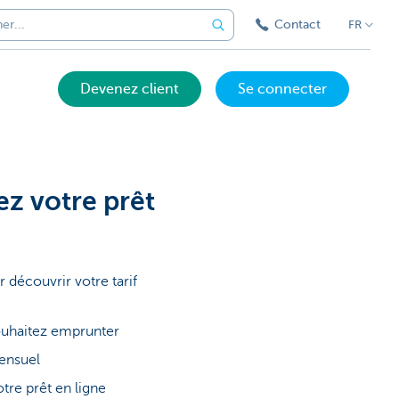
Contact
FR
Devenez client
Se connecter
z votre prêt
 découvrir votre tarif
ouhaitez emprunter
ensuel
re prêt en ligne