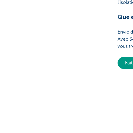
l'isola
Que e
Envie d
Avec S
vous tr
Fai