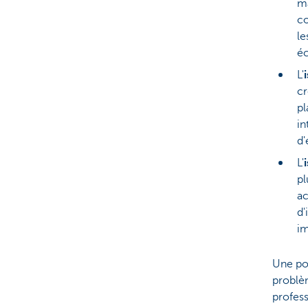
ma
co
le
éc
L'
cr
pl
in
d'
L'
pl
ac
d'
im
Une pos
problè
profess