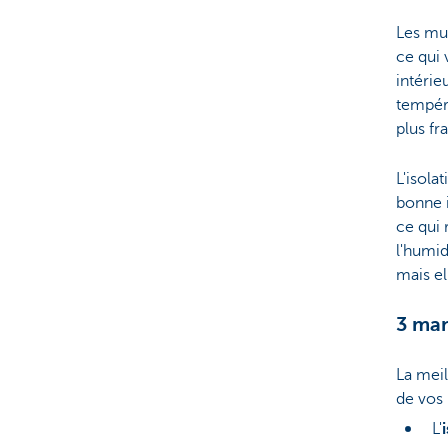
Les mu
ce qui 
intérie
tempéra
plus fr
L'isola
bonne 
ce qui 
l'humid
mais el
3 man
La meil
de vos 
L'