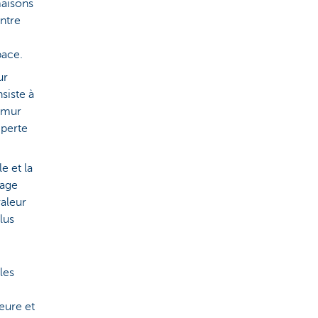
maisons
entre
pace.
ur
siste à
e mur
 perte
e et la
dage
valeur
lus
les
eure et