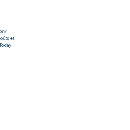
son?
oûts et
Today.