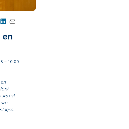
s en
5 – 10:00
 en
font
murs est
ture
ntages.