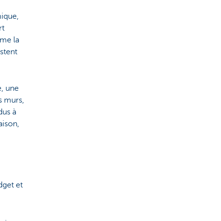
mique,
rt
mme la
stent
e, une
s murs,
dus à
aison,
dget et