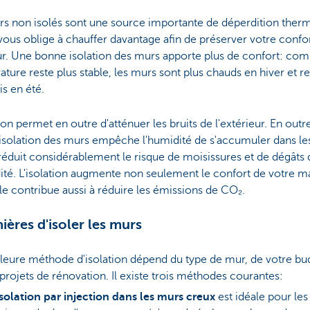
rs non isolés sont une source importante de déperdition ther
vous oblige à chauffer davantage afin de préserver votre confo
ur. Une bonne isolation des murs apporte plus de confort: co
ture reste plus stable, les murs sont plus chauds en hiver et re
ais en été.
tion permet en outre d'atténuer les bruits de l'extérieur. En outr
isolation des murs empêche l'humidité de s'accumuler dans le
réduit considérablement le risque de moisissures et de dégâts 
ité. L'isolation augmente non seulement le confort de votre m
le contribue aussi à réduire les émissions de CO₂.
ières d'isoler les murs
leure méthode d'isolation dépend du type de mur, de votre bu
projets de rénovation. Il existe trois méthodes courantes:
isolation par injection dans les murs creux
est idéale pour les