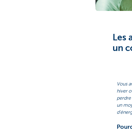
Les 
un c
Vous av
hiver o
perdre 
un moye
d'énerg
Pourq