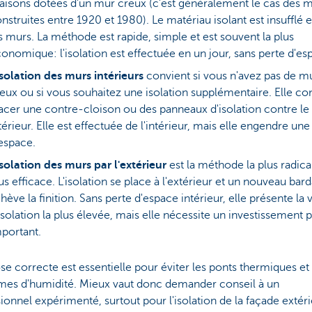
isons dotées d'un mur creux (c'est généralement le cas des 
nstruites entre 1920 et 1980). Le matériau isolant est insufflé 
s murs. La méthode est rapide, simple et est souvent la plus
onomique: l'isolation est effectuée en un jour, sans perte d'es
isolation des murs intérieurs
convient si vous n'avez pas de m
eux ou si vous souhaitez une isolation supplémentaire. Elle con
acer une contre-cloison ou des panneaux d'isolation contre l
térieur. Elle est effectuée de l'intérieur, mais elle engendre une
espace.
isolation des murs par l'extérieur
est la méthode la plus radical
us efficace. L'isolation se place à l'extérieur et un nouveau bar
hève la finition. Sans perte d'espace intérieur, elle présente la 
isolation la plus élevée, mais elle nécessite un investissement p
portant.
e correcte est essentielle pour éviter les ponts thermiques et 
mes d'humidité. Mieux vaut donc demander conseil à un
ionnel expérimenté, surtout pour l'isolation de la façade extéri