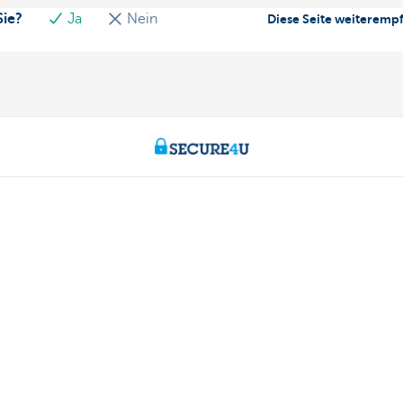
Sie?
Ja
Nein
Diese Seite weiteremp
ch Fragen?
Über uns
aren
Stellenangebote
ähe
Nachhaltigkeit
Kate Coins
170 170
 melden
e Kate