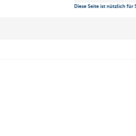
Diese Seite ist nützlich für 
Übersicht
Haben Sie no
Zahlungen
Termin vereinb
Sparen
KBC in Ihrer N
Steuerbegünstigtes Sparen
Kontakt
Anlegen
Card Stop 078 
Kredite
Internetbetrug
Versicherungen
Stell deine Frag