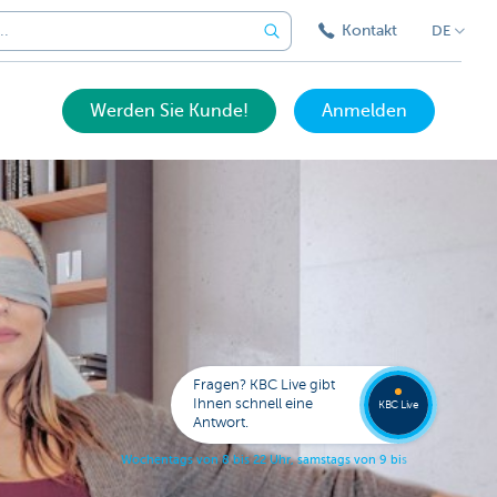
Kontakt
DE
Werden Sie Kunde!
Anmelden
Eine
Frage?
Wende
Sie sic
Fragen? KBC Live gibt
an KB
Ihnen schnell eine
KBC Live
Live.
Antwort.
W
o
c
h
e
n
t
a
g
s
v
o
n
8
b
i
s
2
2
U
h
r
,
s
a
m
s
t
a
g
s
v
o
n
9
b
i
s
1
7
U
h
r
.