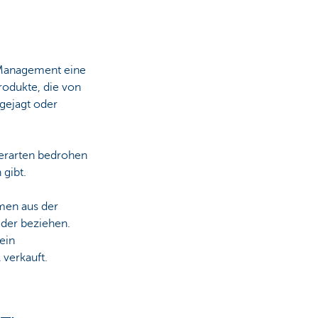
 Management eine
Produkte, die von
 gejagt oder
ierarten bedrohen
 gibt.
men aus der
eder beziehen.
ein
verkauft.