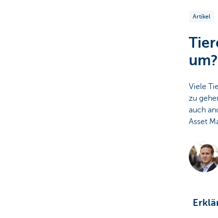
Artikel
Particulieren
Tier
um?
Viele Ti
zu gehen
auch an
Asset M
Erklä