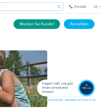
Kontakt
DE
Werden Sie Kunde!
Anmelden
Expert
KBC
Live
anrufe
Fragen? KBC Live gibt
078
Ihnen schnell eine
353
KBC Live
138
Antwort.
W
o
c
h
e
n
t
a
g
s
v
o
n
8
b
i
s
2
2
U
h
r
,
s
a
m
s
t
a
g
s
v
o
n
9
b
i
s
1
7
U
h
r
.