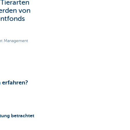
Tierarten
erden von
entfonds
sset Management
 erfahren?
atung betrachtet