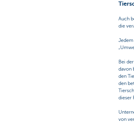
Tiers
Auch b
die ver
Jedem 
„Umwel
Bei de
davon b
den Ti
den be
Tiersch
dieser P
Untern
von ve