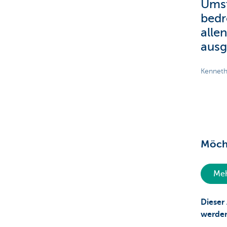
Umst
bedr
alle
ausg
Kenneth
Möcht
Meh
Dieser
werde