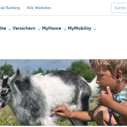
al Banking
Alle Websites
ite
Versichern
MyHome
MyMobility