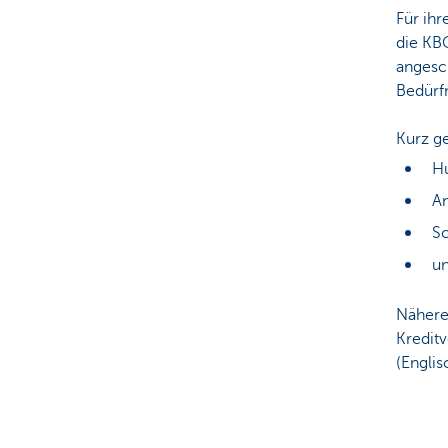
Für ih
die KBC
angesch
Bedürfn
Kurz g
Hu
An
Sc
un
Nähere
Kredit
(Englis