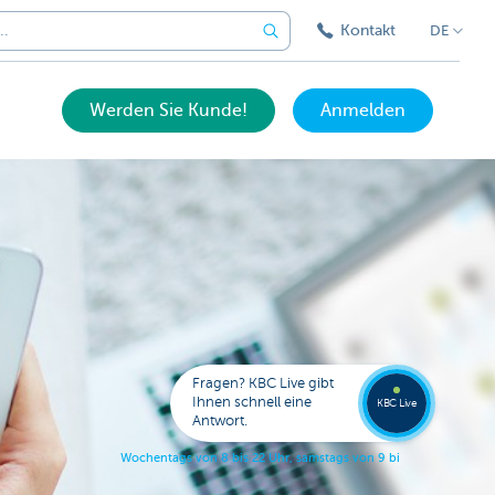
Kontakt
DE
Werden Sie Kunde!
Anmelden
Expert
KBC
Live
anrufe
Fragen? KBC Live gibt
078
Ihnen schnell eine
353
KBC Live
138
Antwort.
W
o
c
h
e
n
t
a
g
s
v
o
n
8
b
i
s
2
2
U
h
r
,
s
a
m
s
t
a
g
s
v
o
n
9
b
i
s
1
7
U
h
r
.