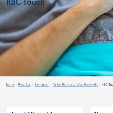
KBC Touch
Particulieren
home
Produkte
Zahlungen
Selbst Bankgeschäfte Abwickeln
KBC To