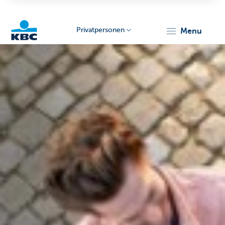
Privatpersonen
menu
KBC
Particulieren