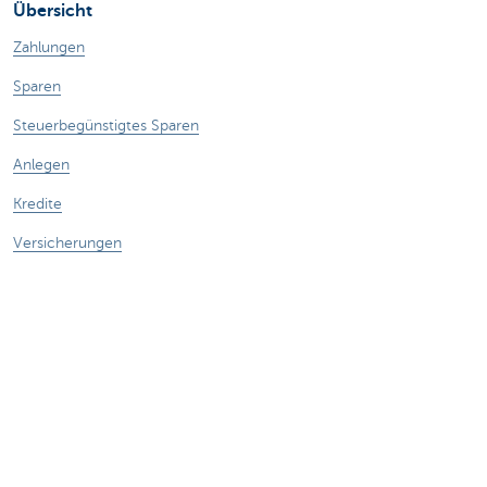
Übersicht
Zahlungen
Sparen
Steuerbegünstigtes Sparen
Anlegen
Kredite
Versicherungen
Haben Sie noch Fragen?
Termin vereinbaren
KBC in Ihrer Nähe
Kontakt
Card Stop 078 170 170