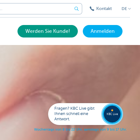
Kontakt
DE
Werden Sie Kunde!
Anmelden
Eine
Frage?
Wende
Sie sic
Fragen? KBC Live gibt
an KB
Ihnen schnell eine
KBC Live
Live.
Antwort.
W
o
c
h
e
n
t
a
g
s
v
o
n
8
b
i
s
2
2
U
h
r
,
s
a
m
s
t
a
g
s
v
o
n
9
b
i
s
1
7
U
h
r
.