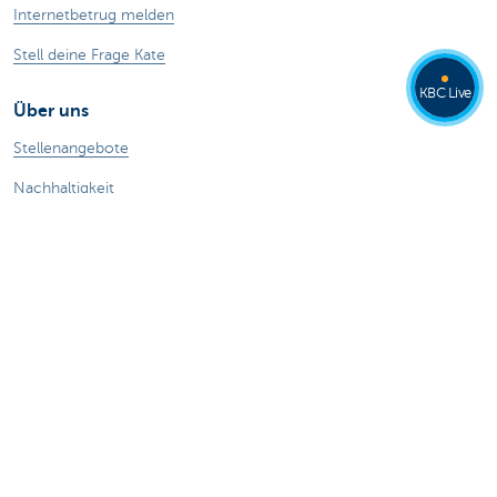
Internetbetrug melden
Stell deine Frage Kate
KBC Live
Über uns
Stellenangebote
Nachhaltigkeit
Kate Coins
Andere Websites
Unternehmer
Private Banking
Alle Websites
Achtung, Geld leihen kostet auch Geld.