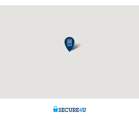
ns
Over ons