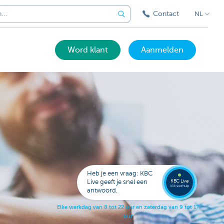
Contact
NL
Word klant
Aanmelden
Bel
een
KBC
Live
expert
Heb je een vraag: KBC
078
KBC Live
Live geeft je snel een
152
klik voor hulp
antwoord.
153
E
l
k
e
w
e
r
k
d
a
g
v
a
n
8
t
o
t
2
2
u
u
r
e
n
z
a
t
e
r
d
a
g
v
a
n
9
t
o
t
1
7
u
u
r
.