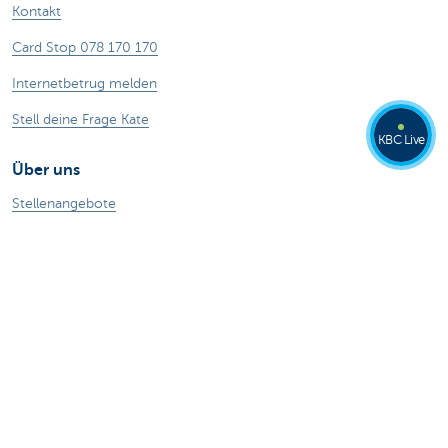
Kontakt
Card Stop 078 170 170
Internetbetrug melden
Stell deine Frage Kate
KBC Live
Über uns
Stellenangebote
Nachhaltigkeit
Kate Coins
Andere Websites
Unternehmer
Private Banking
Alle Websites