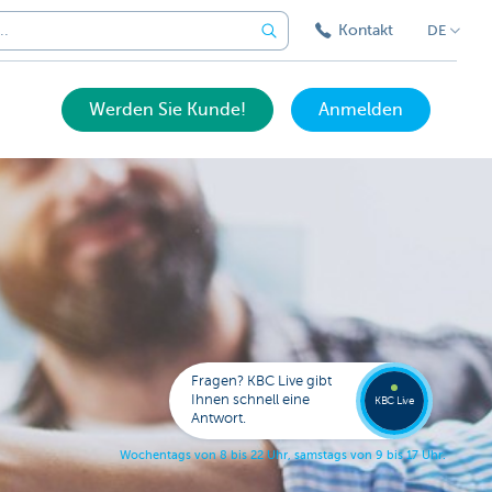
Kontakt
DE
Werden Sie Kunde!
Anmelden
Expert
KBC
Live
anrufe
Fragen? KBC Live gibt
078
Ihnen schnell eine
353
KBC Live
138
Antwort.
W
o
c
h
e
n
t
a
g
s
v
o
n
8
b
i
s
2
2
U
h
r
,
s
a
m
s
t
a
g
s
v
o
n
9
b
i
s
1
7
U
h
r
.