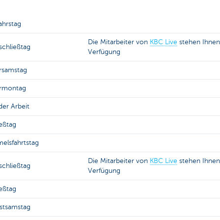
ahrstag
Die Mitarbeiter von
KBC Live
stehen Ihnen 
schließtag
Verfügung
rsamstag
rmontag
der Arbeit
eßtag
elsfahrtstag
Die Mitarbeiter von
KBC Live
stehen Ihnen 
schließtag
Verfügung
eßtag
gstsamstag