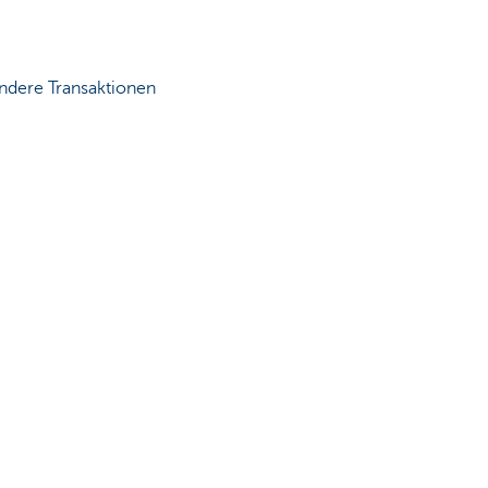
ndere Transaktionen
sem Fall kann es sein, dass
heinlichkeit groß, dass wir
ort ausgeführt, rund um die
en.
fehlen