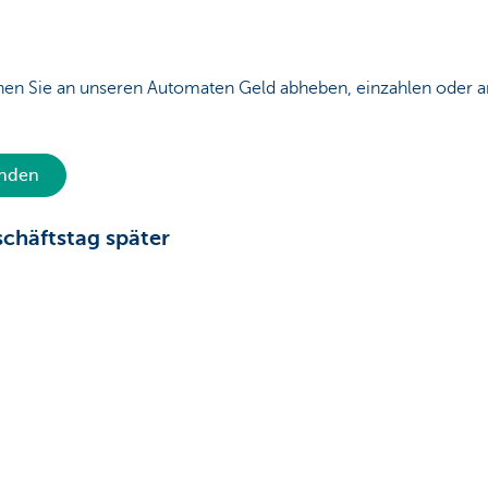
en Sie an unseren Automaten Geld abheben, einzahlen oder a
inden
chäftstag später
in KBC Touch oder KBC Mobile an einem Schließtag ein? In die
eschäftstag verarbeiten.
skonto oder einem Geschäftskonto überweisen, ist die Wahrsc
t-Überweisung verarbeiten. Instant-Überweisungen werden sof
o auch nachts, an Wochenenden, Feiertagen und Bankschließtag
 Instant-Überweisungen
Sie?
Ja
Nein
Diese Seite weiteremp