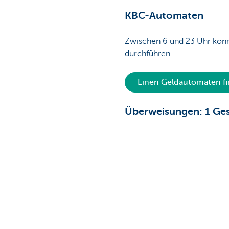
KBC-Automaten
Zwischen 6 und 23 Uhr könn
durchführen.
Einen Geldautomaten f
Überweisungen: 1 Ges
Sie geben eine Überweisung 
wir sie erst am folgenden G
Wenn Sie von einem KBC-Plu
Ihre Überweisung als Instan
Uhr, 7 Tage die Woche, als
Weitere Informationen über
Diese Seite ist nützlich für 