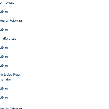
gstmontag
eßtag
naler Feiertag
eßtag
nalfeiertag
eßtag
eßtag
eßtag
re Liebe Frau
elfahrt
eßtag
eßtag
naler Feiertag