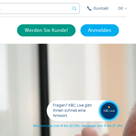
Kontakt
DE
Werden Sie Kunde!
Anmelden
Eine
Frage?
Wende
Sie sic
Fragen? KBC Live gibt
an KB
Ihnen schnell eine
KBC Live
Live.
Antwort.
W
o
c
h
e
n
t
a
g
s
v
o
n
8
b
i
s
2
2
U
h
r
,
s
a
m
s
t
a
g
s
v
o
n
9
b
i
s
1
7
U
h
r
.