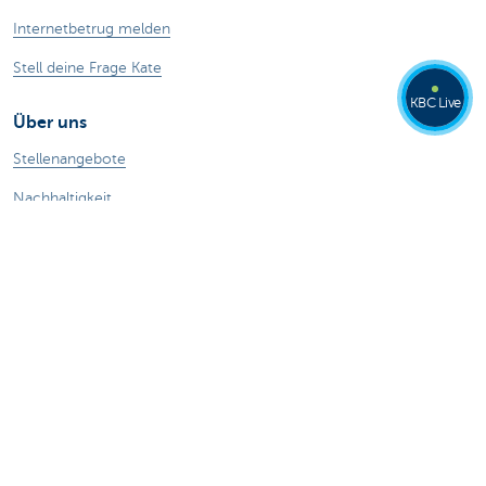
Internetbetrug melden
Stell deine Frage Kate
KBC Live
Über uns
Stellenangebote
Nachhaltigkeit
Kate Coins
Andere Websites
Unternehmer
Private Banking
Alle Websites