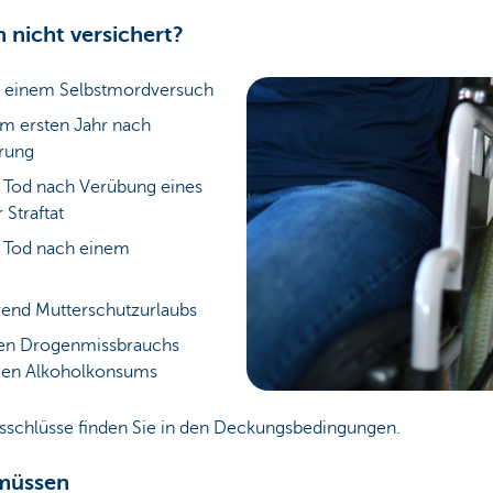
 nicht versichert?
ch einem Selbstmordversuch
m ersten Jahr nach
erung
r Tod nach Verübung eines
Straftat
r Tod nach einem
rend Mutterschutzurlaubs
gen Drogenmissbrauchs
gen Alkoholkonsums
Ausschlüsse finden Sie in den Deckungsbedingungen.
 müssen