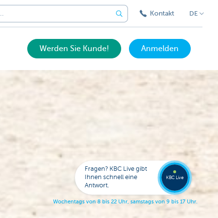
Kontakt
DE
Werden Sie Kunde!
Anmelden
Expert
KBC
Live
anrufe
Fragen? KBC Live gibt
078
Ihnen schnell eine
353
KBC Live
138
Antwort.
W
o
c
h
e
n
t
a
g
s
v
o
n
8
b
i
s
2
2
U
h
r
,
s
a
m
s
t
a
g
s
v
o
n
9
b
i
s
1
7
U
h
r
.