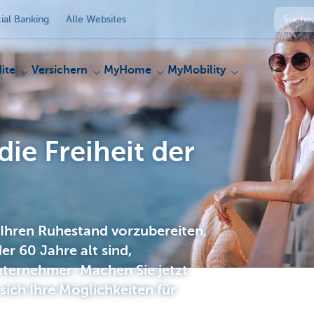
al Banking
Alle Websites
ite
Versichern
MyHome
MyMobility
die Freiheit der
 Ihren Ruhestand vorzubereiten,
der 60 Jahre alt sind,
nternehmer: Machen Sie jetzt
 sich Ihre Möglichkeiten für