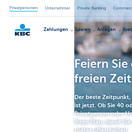
Privatpersonen
Unternehmer
Private Banking
Commerci
Zahlungen
Sparen
Anlegen
Kred
Feiern Sie 
KBC
freien Zeit
Der beste Zeitpunkt,
ist jetzt. Ob Sie 40 o
Privatperson oder U
Ihren Plan, damit Sie
später offen halten.