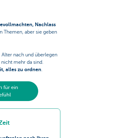
gevollmachten, Nachlass
ten Themen, aber sie geben
 Alter nach und überlegen
e nicht mehr da sind.
it, alles zu ordnen
.
 für ein
efühl
Zeit