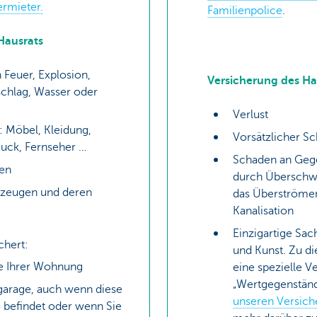
ermieter.
Familienpolice
.
Hausrats
 Feuer, Explosion,
Versicherung des Ha
schlag, Wasser oder
Verlust
: Möbel, Kleidung,
Vorsätzlicher S
uck, Fernseher …
Schaden an Geg
ren
durch Übersch
hrzeugen und deren
das Überströmen
Kanalisation
Einzigartige Sac
ichert:
und Kunst. Zu d
se Ihrer Wohnung
eine spezielle V
„Wertgegenstän
lgarage, auch wenn diese
unseren Versich
 befindet oder wenn Sie