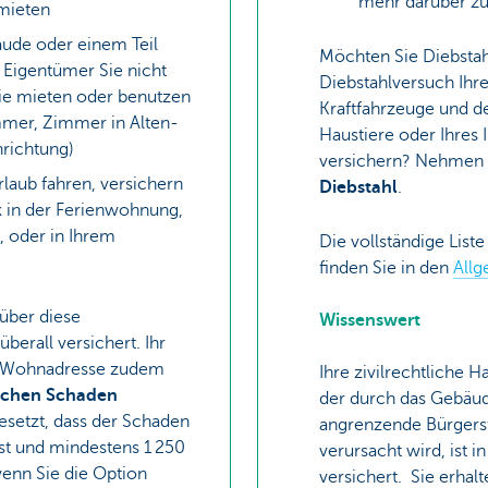
mehr darüber zu
 mieten
ude oder einem Teil
Möchten Sie Diebstah
 Eigentümer Sie nicht
Diebstahlversuch Ihre
Sie mieten oder benutzen
Kraftfahrzeuge und d
mer, Zimmer in Alten-
Haustiere oder Ihres 
nrichtung)
versichern? Nehmen 
laub fahren, versichern
Diebstahl
.
k in der Ferienwohnung,
, oder in Ihrem
Die vollständige List
.
finden Sie in den
All
 über diese
Wissenswert
berall versichert. Ihr
er Wohnadresse zudem
Ihre zivilrechtliche H
ichen Schaden
der durch das Gebäud
esetzt, dass der Schaden
angrenzende Bürgerst
ist und mindestens 1 250
verursacht wird, ist i
wenn Sie die Option
versichert. Sie erhal