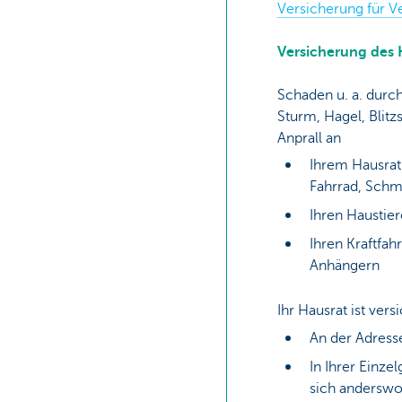
Versicherung für V
Versicherung des 
Schaden u. a. durch
Sturm, Hagel, Blitz
Anprall an
Ihrem Hausrat
Fahrrad, Schm
Ihren Haustie
Ihren Kraftfa
Anhängern
Ihr Hausrat ist vers
An der Adres
In Ihrer Einze
sich anderswo