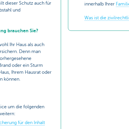
ilt dieser Schutz auch für
innerhalb Ihrer
Famili
bstahl und
Was ist die zivilrechtl
ung brauchen Sie?
ohl Ihr Haus als auch
ersichern. Denn man
vorhergesehene
Brand oder ein Sturm
Haus, Ihrem Hausrat oder
en können.
lice um die folgenden
weitern:
cherung für den Inhalt