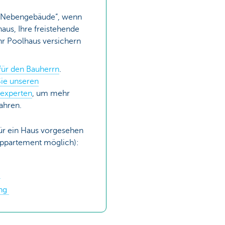
e Nebengebäude“, wenn
haus, Ihre freistehende
hr Poolhaus versichern
für den Bauherrn
.
Sie unseren
sexperten
, um mehr
ahren.
für ein Haus vorgesehen
n Appartement möglich):
d
ung