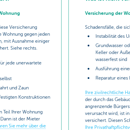
 Wohnung
Versicherung der 
diese Versicherung
Schadensfälle, die si
hre Wohnung gegen jeden
Instabilität des
, mit Ausnahme einiger
Grundwasser ode
hert. Siehe rechts.
Keller oder Auß
wasserfest sind
 für jede unerwartete
Ausführung eine
Reparatur eines
selbst
fahrt und Zaun
Ihre zivilrechtliche Ha
efestigten Konstruktionen
der durch das Gebäud
angrenzende Bürgerst
n Teil Ihrer Wohnung
verursacht wird, ist i
Dann ist der Mieter
versichert. Diesen Sc
hren Sie mehr über die
Ihre Privathaftpflich