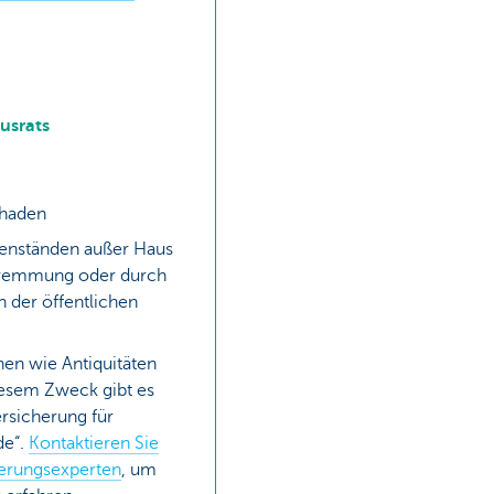
usrats
chaden
enständen außer Haus
wemmung oder durch
 der öffentlichen
hen wie Antiquitäten
iesem Zweck gibt es
ersicherung für
de“.
Kontaktieren Sie
erungsexperten
, um