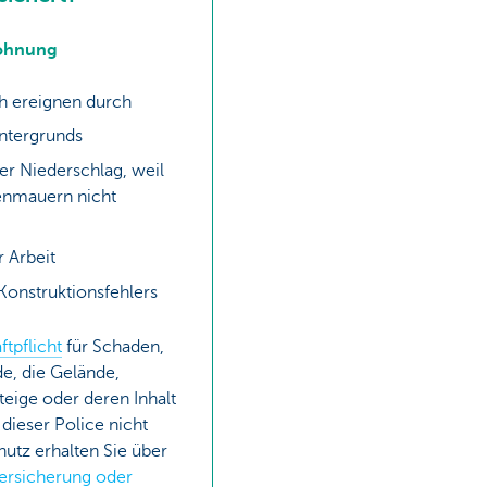
Wohnung
ch ereignen durch
 Untergrunds
r Niederschlag, weil
enmauern nicht
r Arbeit
 Konstruktionsfehlers
ftpflicht
für Schaden,
e, die Gelände,
eige oder deren Inhalt
n dieser Police nicht
hutz erhalten Sie über
tversicherung oder