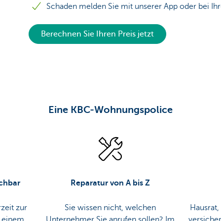
Schaden melden Sie mit unserer App oder bei I
Berechnen Sie Ihren Preis jetzt
Eine KBC-Wohnungspolice
ichbar
Reparatur von A bis Z
zeit zur
Sie wissen nicht, welchen
Hausrat
i einem
Unternehmer Sie anrufen sollen? Im
versiche