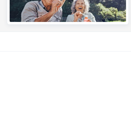
Übersicht
Haben Sie no
Zahlungen
Termin vereinb
Sparen
KBC in Ihrer N
Steuerbegünstigtes Sparen
Kontakt
Anlegen
Card Stop 078 
Kredite
Internetbetrug
Versicherungen
Stell deine Frag