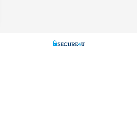
ch Fragen?
Über uns
aren
Stellenangebote
ähe
Nachhaltigkeit
Kate Coins
170 170
 melden
e Kate