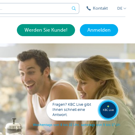
Kontakt
DE
Werden Sie Kunde!
Anmelden
Expert
KBC
Live
anrufe
Fragen? KBC Live gibt
078
Ihnen schnell eine
353
KBC Live
138
Antwort.
W
o
c
h
e
n
t
a
g
s
v
o
n
8
b
i
s
2
2
U
h
r
,
s
a
m
s
t
a
g
s
v
o
n
9
b
i
s
1
7
U
h
r
.