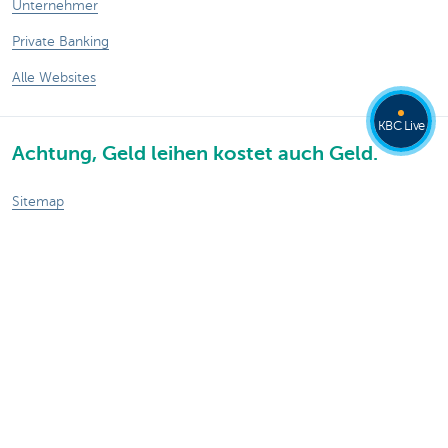
Unternehmer
Private Banking
Alle Websites
KBC Live
Achtung, Geld leihen kostet auch Geld.
Sitemap
KBC Gruppe
Pressemitteilungen
Tarife
Rechtliche Informationen
Abmelden
Responsible disclosure
Barrierefreiheit