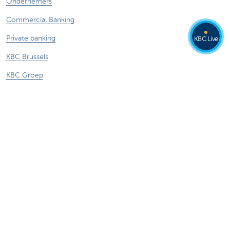
Ondernemers
Commercial Banking
Private banking
KBC Live
KBC Brussels
KBC Groep
Alle websites
Let op, geld lenen kost ook geld.
Sitemap
Tarieven
Juridische info
Uitschrijven
Responsible disclosure
Toegankelijkheid