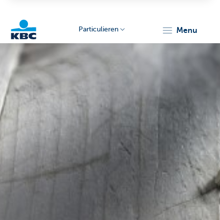
Particulieren
menu
KBC
Particulieren