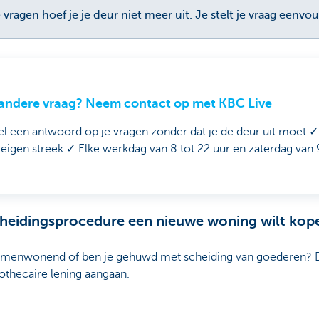
ragen hoef je je deur niet meer uit. Je stelt je vraag eenvo
andere vraag? Neem contact op met KBC Live
l een antwoord op je vragen zonder dat je de deur uit moet ✓
e eigen streek ✓ Elke werkdag van 8 tot 22 uur en zaterdag van 9
 scheidingsprocedure een nieuwe woning wilt kop
jk samenwonend of ben je gehuwd met scheiding van goederen? 
othecaire lening aangaan.
n ander huwelijksstelsel, kun je in de meeste gevallen afzonde