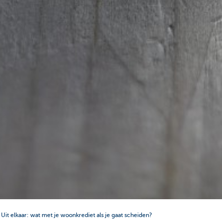
Uit elkaar: wat met je woonkrediet als je gaat scheiden?