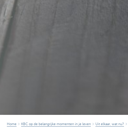
Home
KBC op de belangrijke momenten in je leven
Uit elkaar, wat nu?