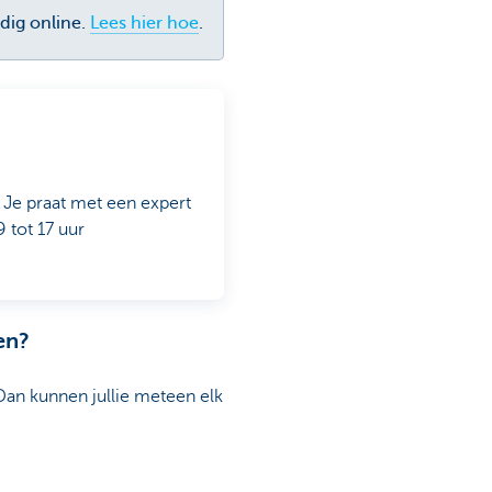
udig online.
Lees hier hoe
.
 Je praat met een expert
 tot 17 uur
en?
Dan kunnen jullie meteen elk
rlijk een hypotheek aangaan