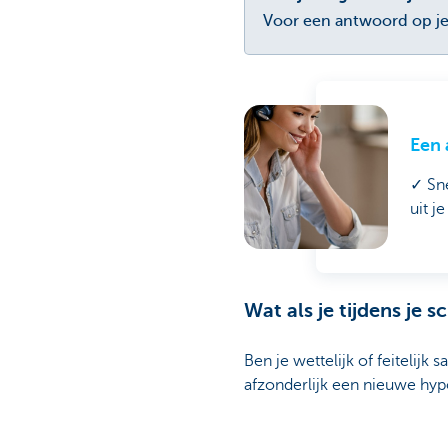
Voor een antwoord op je v
Een 
✓ Sne
uit j
Wat als je tijdens je
Ben je wettelijk of feiteli
afzonderlijk een nieuwe hyp
Als je gehuwd bent onder ee