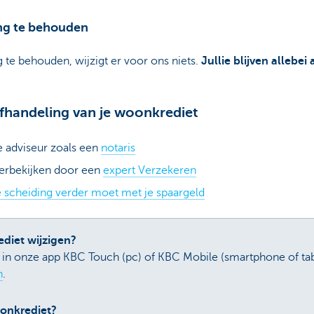
ing te behouden
g te behouden, wijzigt er voor ons niets.
Jullie blijven allebei
afhandeling van je woonkrediet
e adviseur zoals een
notaris
herbekijken door een
expert Verzekeren
e scheiding verder moet met je spaargeld
ediet wijzigen?
f in onze app KBC Touch (pc) of KBC Mobile (smartphone of tab
n
.
oonkrediet?