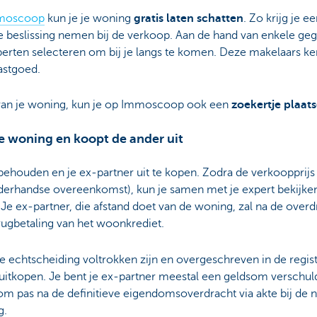
moscoop
kun je je woning
gratis laten schatten
. Zo krijg je 
e beslissing nemen bij de verkoop. Aan de hand van enkele g
perten selecteren om bij je langs te komen. Deze makelaars k
astgoed.
p van je woning, kun je op Immoscoop ook een
zoekertje plaat
de woning en koopt de ander uit
e behouden en je ex-partner uit te kopen. Zodra de verkoopprijs
nderhandse overeenkomst), kun je samen met je expert bekijken
Je ex-partner, die afstand doet van de woning, zal na de over
erugbetaling van het woonkrediet.
e echtscheiding voltrokken zijn en overgeschreven in de regist
itkopen. Je bent je ex-partner meestal een geldsom verschuldi
om pas na de definitieve eigendomsoverdracht via akte bij de n
g.